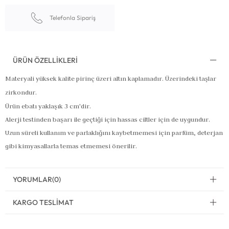
Telefonla Sipariş
ÜRÜN ÖZELLIKLERI
Materyali yüksek kalite pirinç üzeri altın kaplamadır. Üzerindeki taşlar
zirkondur.
Ürün ebatı yaklaşık 3 cm'dir.
Alerji testinden başarı ile geçtiği için hassas ciltler için de uygundur.
Uzun süreli kullanım ve parlaklığını kaybetmemesi için parfüm, deterjan
gibi kimyasallarla temas etmemesi önerilir.
YORUMLAR
(0)
KARGO TESLIMAT