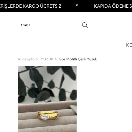
İŞLERDE KARGO ÜCRETSİZ
KAPIDA ÖDEME SEÇ
K
Anasayfa
YÜZÜK
Göz Motifli Çelik Yüzük