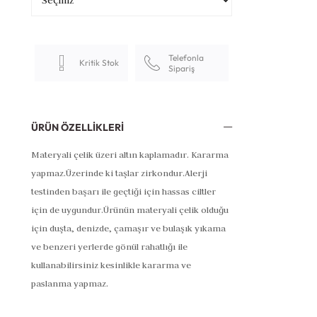
Telefonla
Kritik Stok
Sipariş
ÜRÜN ÖZELLIKLERI
Materyali çelik üzeri altın kaplamadır. Kararma
yapmaz.
Üzerinde ki taşlar zirkondur.
Alerji
testinden başarı ile geçtiği için hassas ciltler
için de uygundur.
Ürünün materyali çelik olduğu
için duşta, denizde, çamaşır ve bulaşık yıkama
ve benzeri yerlerde gönül rahatlığı ile
kullanabilirsiniz kesinlikle kararma ve
paslanma yapmaz.