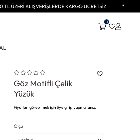
TL ÜZERİ ALIŞVERİŞLERDE KARGO ÜCRETSİZ
K
0
AL
Göz Motifli Çelik
Yüzük
Fiyatları görebilmek için üye girişi yapmalısınız.
Ölçü