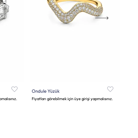
Ondule Yüzük
Lume
pmalısınız.
Fiyatları görebilmek için üye girişi yapmalısınız.
Fiyatl