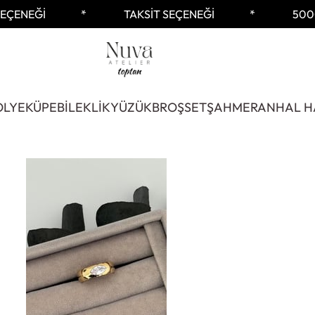
ENEĞİ
TAKSİT SEÇENEĞİ
5000 
OLYE
KÜPE
BİLEKLİK
YÜZÜK
BROŞ
SET
ŞAHMERAN
HAL H