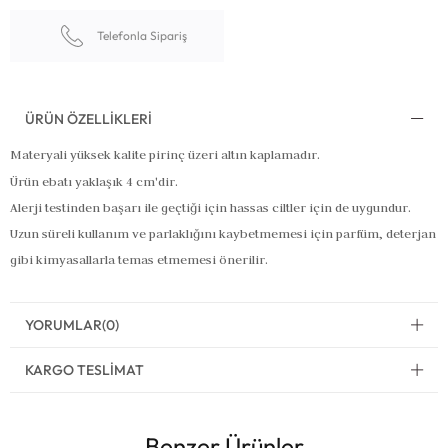
Telefonla Sipariş
ÜRÜN ÖZELLIKLERI
Materyali yüksek kalite pirinç üzeri altın kaplamadır.
Ürün ebatı yaklaşık 4 cm'dir.
Alerji testinden başarı ile geçtiği için hassas ciltler için de uygundur.
Uzun süreli kullanım ve parlaklığını kaybetmemesi için parfüm, deterjan
gibi kimyasallarla temas etmemesi önerilir.
YORUMLAR
(0)
KARGO TESLIMAT
Benzer Ürünler