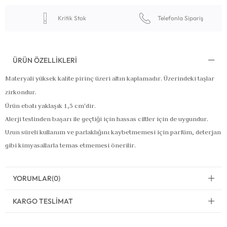
Kritik Stok
Telefonla Sipariş
ÜRÜN ÖZELLIKLERI
Materyali yüksek kalite pirinç üzeri altın kaplamadır. Üzerindeki taşlar
zirkondur.
Ürün ebatı yaklaşık 1,5 cm'dir.
Alerji testinden başarı ile geçtiği için hassas ciltler için de uygundur.
Uzun süreli kullanım ve parlaklığını kaybetmemesi için parfüm, deterjan
gibi kimyasallarla temas etmemesi önerilir.
YORUMLAR
(0)
KARGO TESLIMAT